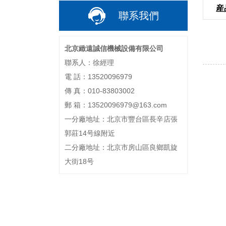
産
聯系我們
北京緻遠誠信機械設備有限公司
聯系人：徐經理
電 話：13520096979
傳 真：010-83803002
郵 箱：13520096979@163.com
一分廠地址：北京市豐台區長辛店張
郭莊14号線附近
二分廠地址：北京市房山區良鄉凱旋
大街18号