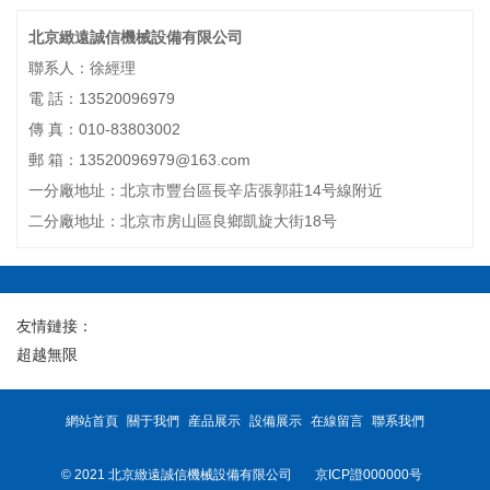
北京緻遠誠信機械設備有限公司
聯系人：徐經理
電 話：13520096979
傳 真：010-83803002
郵 箱：13520096979@163.com
一分廠地址：北京市豐台區長辛店張郭莊14号線附近
二分廠地址：北京市房山區良鄉凱旋大街18号
友情鏈接：
超越無限
網站首頁
關于我們
産品展示
設備展示
在線留言
聯系我們
© 2021 北京緻遠誠信機械設備有限公司
京ICP證000000号